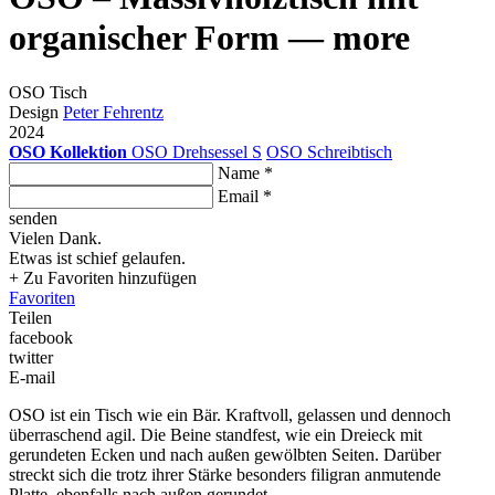
organischer Form — more
OSO Tisch
Design
Peter Fehrentz
2024
OSO Kollektion
OSO Drehsessel S
OSO Schreibtisch
Name *
Email *
senden
Vielen Dank.
Etwas ist schief gelaufen.
+ Zu Favoriten hinzufügen
Favoriten
Teilen
facebook
twitter
E-mail
OSO ist ein Tisch wie ein Bär. Kraftvoll, gelassen und dennoch
überraschend agil. Die Beine standfest, wie ein Dreieck mit
gerundeten Ecken und nach außen gewölbten Seiten. Darüber
streckt sich die trotz ihrer Stärke besonders filigran anmutende
Platte, ebenfalls nach außen gerundet.