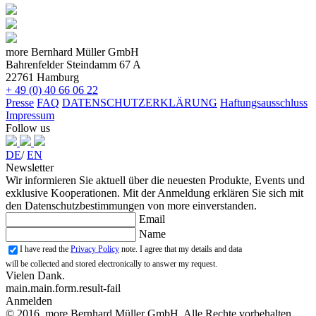
more Bernhard Müller GmbH
Bahrenfelder Steindamm 67 A
22761 Hamburg
+ 49 (0) 40 66 06 22
Presse
FAQ
DATENSCHUTZERKLÄRUNG
Haftungsausschluss
Impressum
Follow us
DE
/
EN
Newsletter
Wir informieren Sie aktuell über die neuesten Produkte, Events und
exklusive Kooperationen. Mit der Anmeldung erklären Sie sich mit
den Datenschutzbestimmungen von more einverstanden.
Email
Name
I have read the
Privacy Policy
note. I agree that my details and data
will be collected and stored electronically to answer my request.
Vielen Dank.
main.main.form.result-fail
Anmelden
© 2016, more Bernhard Müller GmbH. Alle Rechte vorbehalten.