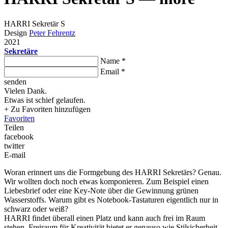
HARRI Sekretär S
Design
Peter Fehrentz
2021
Sekretäre
Name *
Email *
senden
Vielen Dank.
Etwas ist schief gelaufen.
+ Zu Favoriten hinzufügen
Favoriten
Teilen
facebook
twitter
E-mail
Woran erinnert uns die Formgebung des HARRI Sekretärs? Genau.
Wir wollten doch noch etwas komponieren. Zum Beispiel einen
Liebesbrief oder eine Key-Note über die Gewinnung grünen
Wasserstoffs. Warum gibt es Notebook-Tastaturen eigentlich nur in
schwarz oder weiß?
HARRI findet überall einen Platz und kann auch frei im Raum
stehen. Freiraum für Kreativität bietet er genauso wie Stilsicherheit