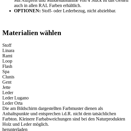
Mit Aufpreis und Mindestabnahme von 4 Stück ist das Gestell
auch in allen RAL Farben erhältlich.
OPTIONEN:
Stoff- oder Lederbezug, nicht abziehbar.
Materialien wählen
Stoff
Linara
Rami
Loop
Flash
Spa
Clunis
Gent
Jette
Leder
Leder Lugano
Leder Orta
Die am Bildschirm dargestellten Farbmuster dienen als
Anhaltspunkte und entsprechen i.d.R. nicht dem tatsächlichen
Farbton. Kleinere Farbabweichungen sind bei den Naturprodukten
Holz und Leder möglich.
herunterladen